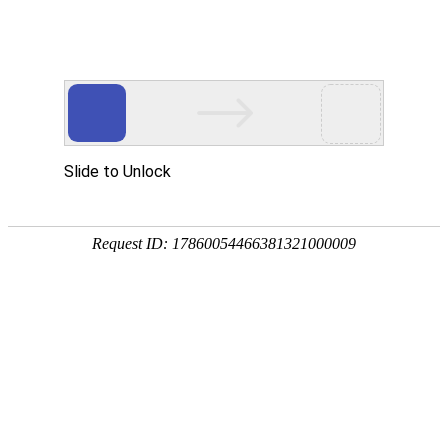
欢迎访问吊具厂家江苏鸿旭吊索具有限公司
江苏鸿旭吊索具有限公司
Jiangsu HongXu rigging Co. Ltd.
生产定制柔性云顶官网在线入口、扁平云顶官网在线
网站首页
关于我们
产品中心