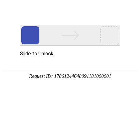
欢迎访问吊具厂家江苏鸿旭吊索具有限公司
江苏鸿旭吊索具有限公司
Jiangsu HongXu rigging Co. Ltd.
生产定制柔性云顶官网在线入口、扁平云顶官网在线
网站首页
关于我们
产品中心