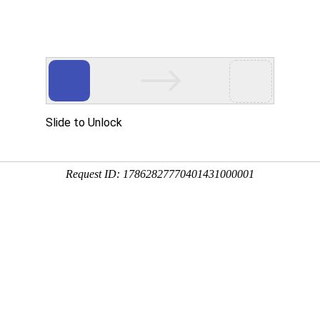
销
官网在线入口
中心
新闻中心
生产设备
资质荣