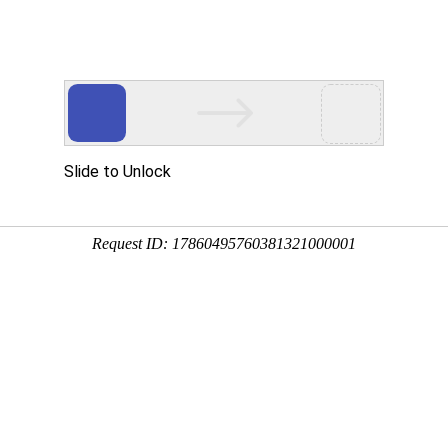
销
官网在线入口
中心
新闻中心
生产设备
资质荣