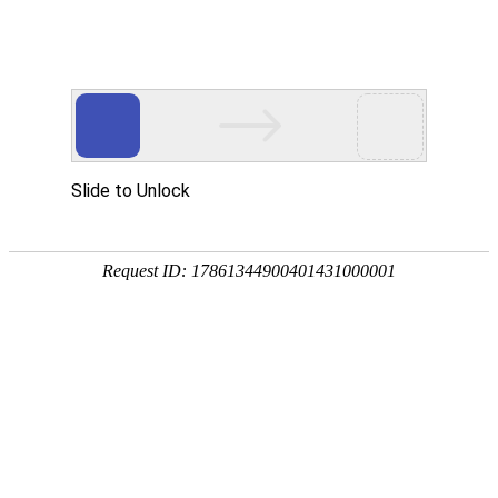
欢迎访问吊具厂家江苏鸿旭吊索具有限公司
江苏鸿旭吊索具有限公司
Jiangsu HongXu rigging Co. Ltd.
生产定制柔性云顶官网在线入口、扁平云顶官网在线
网站首页
关于我们
产品中心