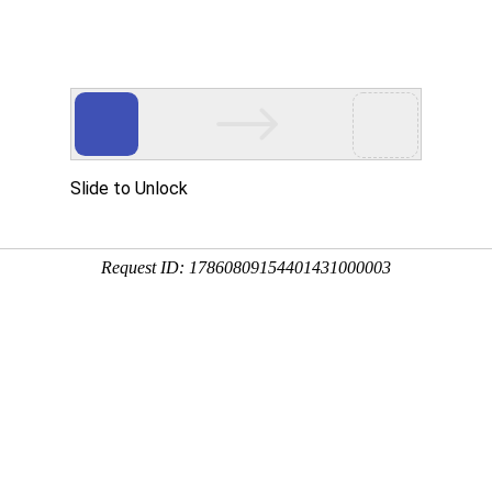
销
官网在线入口
中心
新闻中心
生产设备
资质荣