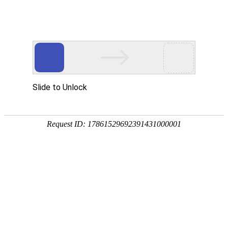
欢迎访问吊具厂家江苏鸿旭吊索具有限公司
江苏鸿旭吊索具有限公司
Jiangsu HongXu rigging Co. Ltd.
生产定制柔性云顶官网在线入口、扁平云顶官网在线
网站首页
关于我们
产品中心