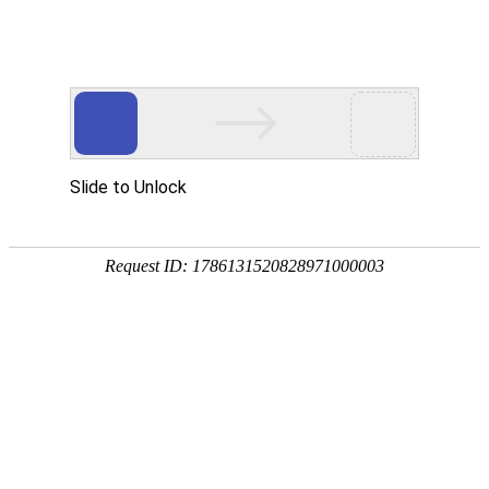
欢迎访问吊具厂家江苏鸿旭吊索具有限公司
江苏鸿旭吊索具有限公司
Jiangsu HongXu rigging Co. Ltd.
生产定制柔性云顶官网在线入口、扁平云顶官网在线
网站首页
关于我们
产品中心