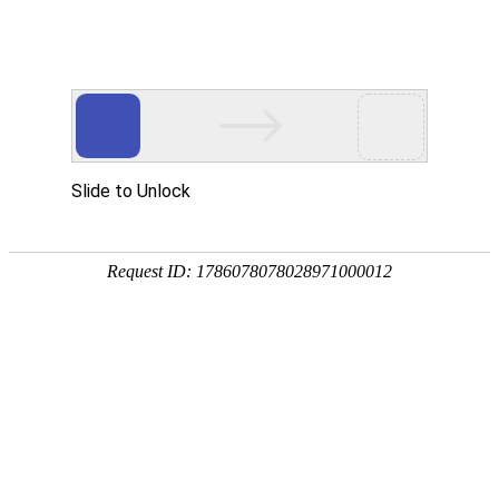
欢迎访问吊具厂家江苏鸿旭吊索具有限公司
江苏鸿旭吊索具有限公司
Jiangsu HongXu rigging Co. Ltd.
生产定制柔性云顶官网在线入口、扁平云顶官网在线
网站首页
关于我们
产品中心