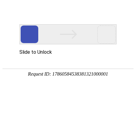
欢迎访问吊具厂家江苏鸿旭吊索具有限公司
江苏鸿旭吊索具有限公司
Jiangsu HongXu rigging Co. Ltd.
生产定制柔性云顶官网在线入口、扁平云顶官网在线
网站首页
关于我们
产品中心