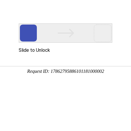
销
官网在线入口
中心
新闻中心
生产设备
资质荣