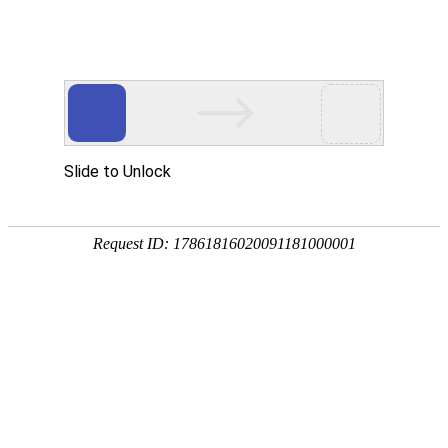
欢迎访问吊具厂家江苏鸿旭吊索具有限公司
江苏鸿旭吊索具有限公司
Jiangsu HongXu rigging Co. Ltd.
生产定制柔性云顶官网在线入口、扁平云顶官网在线
网站首页
关于我们
产品中心